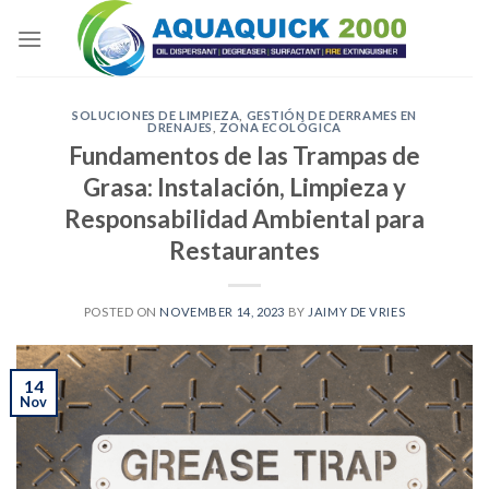
Skip
to
content
SOLUCIONES DE LIMPIEZA
,
GESTIÓN DE DERRAMES EN
DRENAJES
,
ZONA ECOLÓGICA
Fundamentos de las Trampas de
Grasa: Instalación, Limpieza y
Responsabilidad Ambiental para
Restaurantes
POSTED ON
NOVEMBER 14, 2023
BY
JAIMY DE VRIES
14
Nov