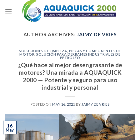
Skip
to
content
AUTHOR ARCHIVES:
JAIMY DE VRIES
SOLUCIONES DE LIMPIEZA
,
PIEZAS Y COMPONENTES DE
MOTOR
,
SOLUCIÓN PARA DERRAMES INDUSTRIALES DE
PETRÓLEO
¿Qué hace al mejor desengrasante de
motores? Una mirada a AQUAQUICK
2000 — Potente y seguro para uso
industrial y personal
POSTED ON
MAY 16, 2025
BY
JAIMY DE VRIES
16
May